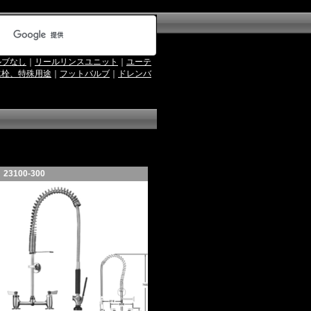
ルブなし
｜
リールリンスユニット
｜
ユーテ
水栓、特殊用途
｜
フットバルブ
｜
ドレンバ
23100-300