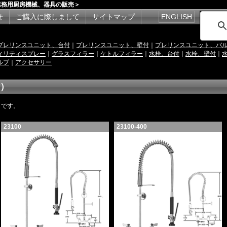
業務用厨房機械、器具の販売＞
せ
ご購入に際しまして
サイトマップ
ENGLISH
プレリンスユニット、台付
｜
プレリンスユニット、壁付
｜
プレリンスユニット、バ
ィリティスプレー
｜
グラスフィラー
｜
ケトルフィラー
｜
水栓、台付
｜
水栓、壁付
｜
ルブ
｜
アクセサリー
）
トです。
23100
23100-400