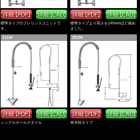
標準タイプのプレリンスユニットで
標準タイプより高さを140mmほど縮め
す。
ました。
21100
28100
シングルホールスタイル
単水栓タイプ