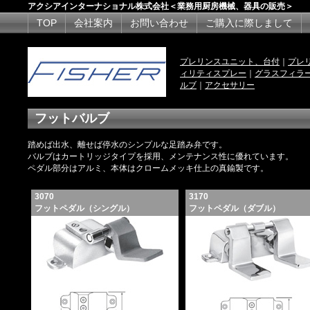
アクシアインターナショナル株式会社＜業務用厨房機械、器具の販売＞
TOP
会社案内
お問い合わせ
ご購入に際しまして
プレリンスユニット、台付
｜
プレ
ィリティスプレー
｜
グラスフィラ
ルブ
｜
アクセサリー
フットバルブ
踏めば出水、離せば停水のシンプルな足踏み弁です。
バルブはカートリッジタイプを採用、メンテナンス性に優れています。
ペダル部分はアルミ、本体はクロームメッキ仕上の真鍮製です。
3070
3170
フットペダル（シングル）
フットペダル（ダブル）